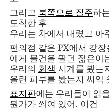
그리고
북쪽으로 질주
하는
도착한 후
우리는 차에서 내렸고 아
편의점 같은 PX에서 강장
에게 물건을 팔던 젊은이
우리의
회색
시계를 봤는지
을린 피부를 봤는지 씨익 
표지판
에는 우리들이 읽을
뭔가가 씌여 있어. 이건