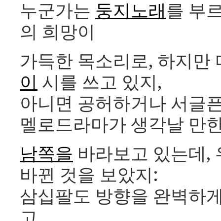
누군가는
둥지노래
를 부르
의 희망이
가득한 목소리로, 하지만
이
시를 쓰고 있지,
아니면 공허하거나 서글픈
멜로드라마가 생각날 만한
남쪽을
바라보고 있는데,
바뀐 것을 보았지:
삼십팔도 방향을 완벽하게
고