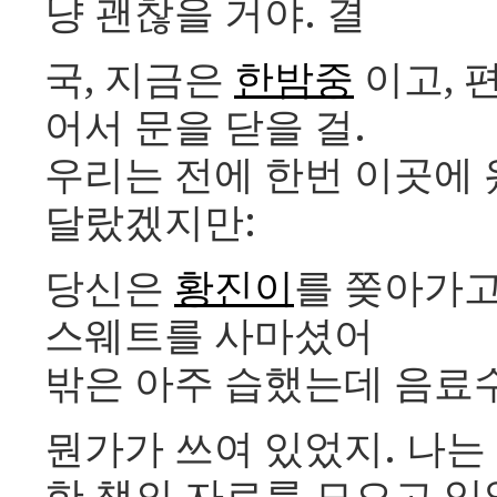
냥 괜찮을 거야. 결
국, 지금은
한밤중
이고, 
어서 문을 닫을 걸.
우리는 전에 한번 이곳에 
달랐겠지만:
당신은
황진이
를 쫒아가고
스웨트를 사마셨어
밖은 아주 습했는데 음료
뭔가가 쓰여 있었지. 나는