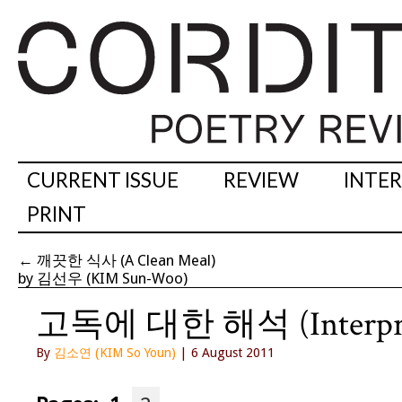
CURRENT ISSUE
REVIEW
INTE
PRINT
←
깨끗한 식사 (A Clean Meal)
by 김선우 (KIM Sun-Woo)
고독에 대한 해석 (Interpretat
By
김소연 (KIM So Youn)
| 6 August 2011