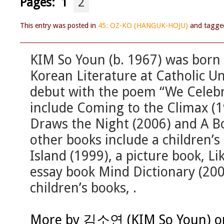
Pages:
1
2
This entry was posted in
45: OZ-KO (HANGUK-HOJU)
and tagg
KIM So Youn (b. 1967) was born 
Korean Literature at Catholic Un
debut with the poem “We Celebr
include Coming to the Climax (1
Draws the Night (2006) and A Bo
other books include a children’s 
Island (1999), a picture book, L
essay book Mind Dictionary (200
children’s books, .
More by 김소연 (KIM So Youn) on