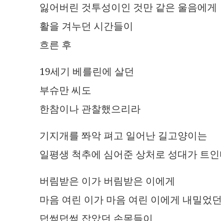
잃어버린 것투성이인 것만 같은 울음에게
활을 겨누던 시간들이
흐른 후
19세기 베를린에 살던
부슈만 씨도
한참이나 관찰했으리라
기지개를 쫘악 펴고 일어난 길고양이는
일평생 척추에 심어준 상처로 성대가 트인
버림받은 이가 버림받은 이에게
마음 여린 이가 마음 여린 이에게 내밀었
덥썩덥썩 잡았던 손목들이