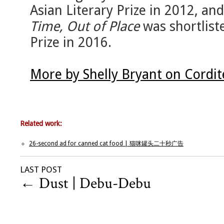
Asian Literary Prize in 2012, and
Time, Out of Place
was shortlist
Prize in 2016.
More by Shelly Bryant on Cordi
Related work:
26-second ad for canned cat food | 猫咪罐头二十秒广告
LAST POST
←
Dust | Debu-Debu