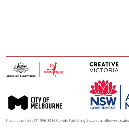
Site and contents © 1996-2026 Cordite Publishing Inc. unless otherwise state