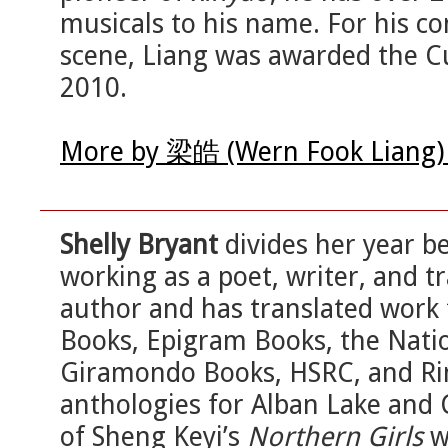
musicals to his name. For his co
scene, Liang was awarded the Cu
2010.
More by 梁皓 (Wern Fook Liang) 
Shelly Bryant
divides her year b
working as a poet, writer, and tr
author and has translated work
Books, Epigram Books, the Natio
Giramondo Books, HSRC, and Rin
anthologies for Alban Lake and C
of Sheng Keyi’s
Northern Girls
w