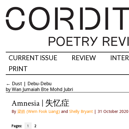
CURRENT ISSUE
REVIEW
INTE
PRINT
←
Dust | Debu-Debu
by Wan Jumaiah Bte Mohd Jubri
Amnesia | 失忆症
By
梁皓 (Wern Fook Liang)
and
Shelly Bryant
| 31 October 2020
Pages:
1
2